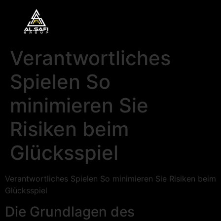
Verantwortliches
Spielen So
minimieren Sie
Risiken beim
Glücksspiel
Verantwortliches Spielen So minimieren Sie Risiken beim
Glücksspiel
Die Grundlagen des