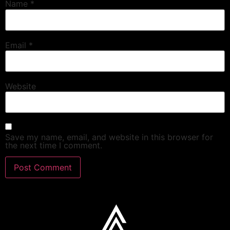
Name
*
Email
*
Website
Save my name, email, and website in this browser for
the next time I comment.