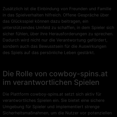
Zusätzlich ist die Einbindung von Freunden und Familie
in das Spielverhalten hilfreich. Offene Gespräche über
das Glücksspiel können dazu beitragen, ein
unterstützendes Umfeld zu schaffen, in dem Spieler sich
sicher fühlen, über ihre Herausforderungen zu sprechen.
Dadurch wird nicht nur die Verantwortung gefördert,
sondern auch das Bewusstsein für die Auswirkungen
des Spiels auf das persönliche Leben gestärkt.
Die Rolle von cowboy-spins.at
im verantwortlichen Spielen
Die Plattform cowboy-spins.at setzt sich aktiv für
verantwortliches Spielen ein. Sie bietet eine sichere
Umgebung für Spieler und implementiert strenge
Sicherheitsmaßnahmen, um die Nutzer vor potenziellen