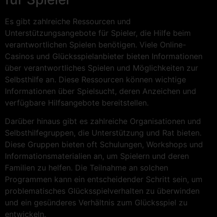
Es gibt zahlreiche Ressourcen und
Unterstützungsangebote für Spieler, die Hilfe beim
verantwortlichen Spielen benötigen. Viele Online-
Casinos und Glücksspielanbieter bieten Informationen
über verantwortliches Spielen und Möglichkeiten zur
Selbsthilfe an. Diese Ressourcen können wichtige
Informationen über Spielsucht, deren Anzeichen und
verfügbare Hilfsangebote bereitstellen.
Darüber hinaus gibt es zahlreiche Organisationen und
Selbsthilfegruppen, die Unterstützung und Rat bieten.
Diese Gruppen bieten oft Schulungen, Workshops und
Informationsmaterialien an, um Spielern und deren
Familien zu helfen. Die Teilnahme an solchen
Programmen kann ein entscheidender Schritt sein, um
problematisches Glücksspielverhalten zu überwinden
und ein gesünderes Verhältnis zum Glücksspiel zu
entwickeln.