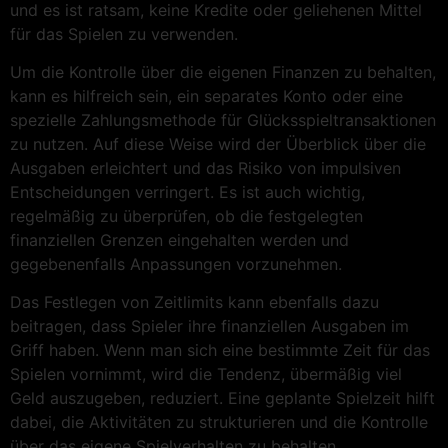
und es ist ratsam, keine Kredite oder geliehenen Mittel
für das Spielen zu verwenden.
Um die Kontrolle über die eigenen Finanzen zu behalten,
kann es hilfreich sein, ein separates Konto oder eine
spezielle Zahlungsmethode für Glücksspieltransaktionen
zu nutzen. Auf diese Weise wird der Überblick über die
Ausgaben erleichtert und das Risiko von impulsiven
Entscheidungen verringert. Es ist auch wichtig,
regelmäßig zu überprüfen, ob die festgelegten
finanziellen Grenzen eingehalten werden und
gegebenenfalls Anpassungen vorzunehmen.
Das Festlegen von Zeitlimits kann ebenfalls dazu
beitragen, dass Spieler ihre finanziellen Ausgaben im
Griff haben. Wenn man sich eine bestimmte Zeit für das
Spielen vornimmt, wird die Tendenz, übermäßig viel
Geld auszugeben, reduziert. Eine geplante Spielzeit hilft
dabei, die Aktivitäten zu strukturieren und die Kontrolle
über das eigene Spielverhalten zu behalten.