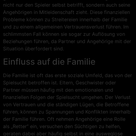
nicht nur den Spieler selbst betrifft, sondern auch seine
Angehörigen in Mitleidenschaft zieht. Diese finanziellen
Probleme können zu Streitereien innerhalb der Familie
und zu einem allgemeinen Vertrauensverlust führen. Im
schlimmsten Fall können sie sogar zur Auflösung von
Beziehungen führen, da Partner und Angehörige mit der
Situation überfordert sind.
Einfluss auf die Familie
Die Familie ist oft das erste soziale Umfeld, das von der
Spielsucht betroffen ist. Eltern, Geschwister oder
Partner müssen häufig mit den emotionalen und
finanziellen Folgen der Spielsucht umgehen. Der Verlust
von Vertrauen und die ständigen Lügen, die Betroffene
führen, können zu Spannungen und Konflikten innerhalb
der Familie führen. Oft nehmen Angehörige eine Rolle
als „Retter“ ein, versuchen den Süchtigen zu helfen,
geraten dabei aber häufig selbst in eine ausweglose