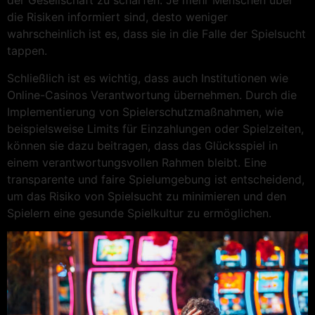
der Gesellschaft zu schärfen. Je mehr Menschen über
die Risiken informiert sind, desto weniger
wahrscheinlich ist es, dass sie in die Falle der Spielsucht
tappen.
Schließlich ist es wichtig, dass auch Institutionen wie
Online-Casinos Verantwortung übernehmen. Durch die
Implementierung von Spielerschutzmaßnahmen, wie
beispielsweise Limits für Einzahlungen oder Spielzeiten,
können sie dazu beitragen, dass das Glücksspiel in
einem verantwortungsvollen Rahmen bleibt. Eine
transparente und faire Spielumgebung ist entscheidend,
um das Risiko von Spielsucht zu minimieren und den
Spielern eine gesunde Spielkultur zu ermöglichen.