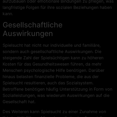
aufzubauen oder emotionale Bindungen zu pflegen, was
langfristige Folgen für ihre sozialen Beziehungen haben
kann.
Gesellschaftliche
Auswirkungen
Spielsucht hat nicht nur individuelle und familiäre,
sondern auch gesellschaftliche Auswirkungen. Die
steigende Zahl der Spielsüchtigen kann zu höheren
Kosten für das Gesundheitswesen führen, da mehr
Menschen psychologische Hilfe benötigen. Darüber
hinaus belasten finanzielle Probleme, die aus der
Spielsucht resultieren, auch das Sozialsystem.
Betroffene benötigen häufig Unterstützung in Form von
Sozialleistungen, was wiederum Auswirkungen auf die
Gesellschaft hat.
Des Weiteren kann Spielsucht zu einer Zunahme von