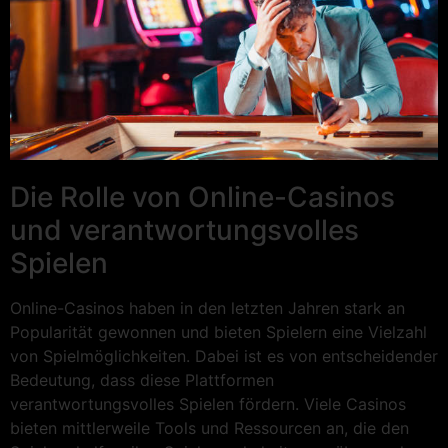
Die Rolle von Online-Casinos
und verantwortungsvolles
Spielen
Online-Casinos haben in den letzten Jahren stark an
Popularität gewonnen und bieten Spielern eine Vielzahl
von Spielmöglichkeiten. Dabei ist es von entscheidender
Bedeutung, dass diese Plattformen
verantwortungsvolles Spielen fördern. Viele Casinos
bieten mittlerweile Tools und Ressourcen an, die den