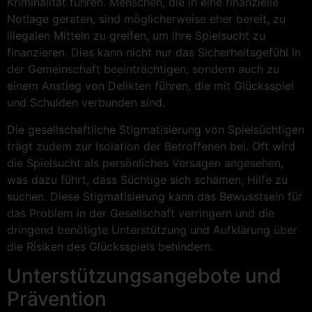
Kriminalität führen. Menschen, die in eine finanzielle
Notlage geraten, sind möglicherweise eher bereit, zu
illegalen Mitteln zu greifen, um ihre Spielsucht zu
finanzieren. Dies kann nicht nur das Sicherheitsgefühl in
der Gemeinschaft beeinträchtigen, sondern auch zu
einem Anstieg von Delikten führen, die mit Glücksspiel
und Schulden verbunden sind.
Die gesellschaftliche Stigmatisierung von Spielsüchtigen
trägt zudem zur Isolation der Betroffenen bei. Oft wird
die Spielsucht als persönliches Versagen angesehen,
was dazu führt, dass Süchtige sich schämen, Hilfe zu
suchen. Diese Stigmatisierung kann das Bewusstsein für
das Problem in der Gesellschaft verringern und die
dringend benötigte Unterstützung und Aufklärung über
die Risiken des Glücksspiels behindern.
Unterstützungsangebote und
Prävention