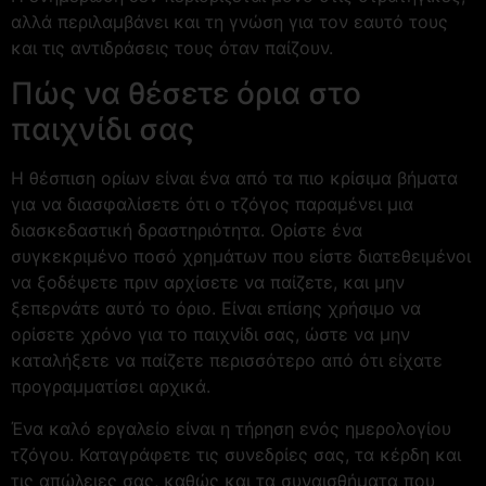
αλλά περιλαμβάνει και τη γνώση για τον εαυτό τους
και τις αντιδράσεις τους όταν παίζουν.
Πώς να θέσετε όρια στο
παιχνίδι σας
Η θέσπιση ορίων είναι ένα από τα πιο κρίσιμα βήματα
για να διασφαλίσετε ότι ο τζόγος παραμένει μια
διασκεδαστική δραστηριότητα. Ορίστε ένα
συγκεκριμένο ποσό χρημάτων που είστε διατεθειμένοι
να ξοδέψετε πριν αρχίσετε να παίζετε, και μην
ξεπερνάτε αυτό το όριο. Είναι επίσης χρήσιμο να
ορίσετε χρόνο για το παιχνίδι σας, ώστε να μην
καταλήξετε να παίζετε περισσότερο από ότι είχατε
προγραμματίσει αρχικά.
Ένα καλό εργαλείο είναι η τήρηση ενός ημερολογίου
τζόγου. Καταγράφετε τις συνεδρίες σας, τα κέρδη και
τις απώλειες σας, καθώς και τα συναισθήματα που