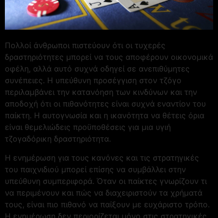
Πολλοί άνθρωποι πιστεύουν ότι οι τυχερές
δραστηριότητες μπορεί να τους αποφέρουν οικονομικά
οφέλη, αλλά αυτό συχνά οδηγεί σε ανεπιθύμητες
συνέπειες. Η υπεύθυνη προσέγγιση στον τζόγο
περιλαμβάνει την κατανόηση των κινδύνων και την
αποδοχή ότι οι πιθανότητες είναι συχνά εναντίον του
παίκτη. Η αυτογνωσία και η ικανότητα να θέτεις όρια
είναι θεμελιώδεις προϋποθέσεις για μια υγιή
τζογαδόρικη δραστηριότητα.
Η ενημέρωση για τους κανόνες και τις στρατηγικές
του παιχνιδιού μπορεί επίσης να συμβάλλει στην
υπεύθυνη συμπεριφορά. Όταν οι παίκτες γνωρίζουν τι
να περιμένουν και πώς να διαχειριστούν τα χρήματά
τους, είναι πιο πιθανό να παίξουν με ευχάριστο τρόπο.
Η ενημέρωση δεν περιορίζεται μόνο στις στρατηγικές,