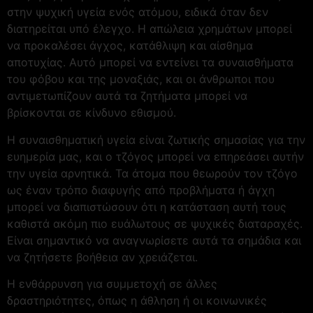
στην ψυχική υγεία ενός ατόμου, ειδικά όταν δεν
διατηρείται υπό έλεγχο. Η απώλεια χρημάτων μπορεί
να προκαλέσει άγχος, κατάθλιψη και αίσθημα
αποτυχίας. Αυτό μπορεί να εντείνει τα συναισθήματα
του φόβου και της μοναξιάς, και οι άνθρωποι που
αντιμετωπίζουν αυτά τα ζητήματα μπορεί να
βρίσκονται σε κίνδυνο εθισμού.
Η συναισθηματική υγεία είναι ζωτικής σημασίας για την
ευημερία μας, και ο τζόγος μπορεί να επηρεάσει αυτήν
την υγεία αρνητικά. Τα άτομα που θεωρούν τον τζόγο
ως έναν τρόπο διαφυγής από προβλήματα ή άγχη
μπορεί να διαπιστώσουν ότι η κατάσταση αυτή τους
καθιστά ακόμη πιο ευάλωτους σε ψυχικές διαταραχές.
Είναι σημαντικό να αναγνωρίσετε αυτά τα σημάδια και
να ζητήσετε βοήθεια αν χρειάζεται.
Η ενθάρρυνση για συμμετοχή σε άλλες
δραστηριότητες, όπως η άθληση ή οι κοινωνικές