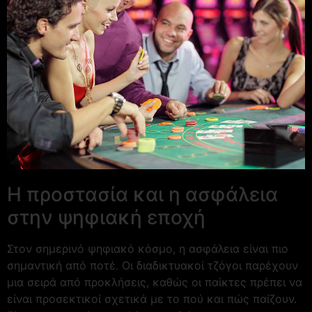
Η προστασία και η ασφάλεια
στην ψηφιακή εποχή
Στον σημερινό ψηφιακό κόσμο, η ασφάλεια είναι πιο
σημαντική από ποτέ. Οι διαδικτυακοί τζόγοι παρέχουν
μια σειρά από προκλήσεις, καθώς οι παίκτες πρέπει να
είναι προσεκτικοί σχετικά με το πού και πώς παίζουν.