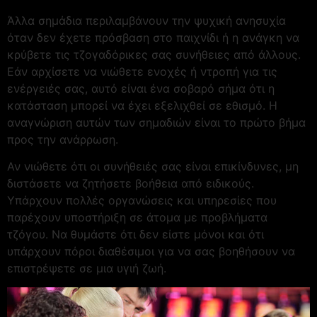
Άλλα σημάδια περιλαμβάνουν την ψυχική ανησυχία
όταν δεν έχετε πρόσβαση στο παιχνίδι ή η ανάγκη να
κρύβετε τις τζογαδόρικες σας συνήθειες από άλλους.
Εάν αρχίσετε να νιώθετε ενοχές ή ντροπή για τις
ενέργειές σας, αυτό είναι ένα σοβαρό σήμα ότι η
κατάσταση μπορεί να έχει εξελιχθεί σε εθισμό. Η
αναγνώριση αυτών των σημαδιών είναι το πρώτο βήμα
προς την ανάρρωση.
Αν νιώθετε ότι οι συνήθειές σας είναι επικίνδυνες, μη
διστάσετε να ζητήσετε βοήθεια από ειδικούς.
Υπάρχουν πολλές οργανώσεις και υπηρεσίες που
παρέχουν υποστήριξη σε άτομα με προβλήματα
τζόγου. Να θυμάστε ότι δεν είστε μόνοι και ότι
υπάρχουν πόροι διαθέσιμοι για να σας βοηθήσουν να
επιστρέψετε σε μια υγιή ζωή.