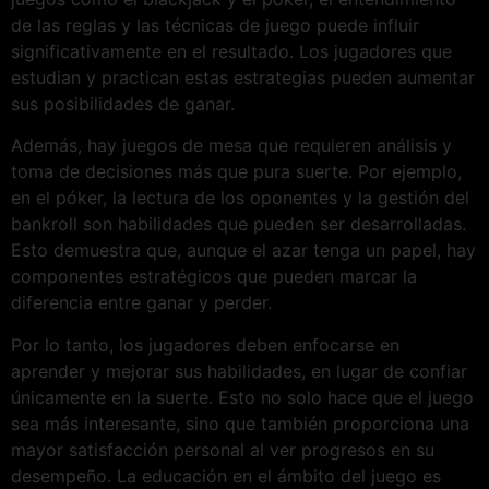
de las reglas y las técnicas de juego puede influir
significativamente en el resultado. Los jugadores que
estudian y practican estas estrategias pueden aumentar
sus posibilidades de ganar.
Además, hay juegos de mesa que requieren análisis y
toma de decisiones más que pura suerte. Por ejemplo,
en el póker, la lectura de los oponentes y la gestión del
bankroll son habilidades que pueden ser desarrolladas.
Esto demuestra que, aunque el azar tenga un papel, hay
componentes estratégicos que pueden marcar la
diferencia entre ganar y perder.
Por lo tanto, los jugadores deben enfocarse en
aprender y mejorar sus habilidades, en lugar de confiar
únicamente en la suerte. Esto no solo hace que el juego
sea más interesante, sino que también proporciona una
mayor satisfacción personal al ver progresos en su
desempeño. La educación en el ámbito del juego es