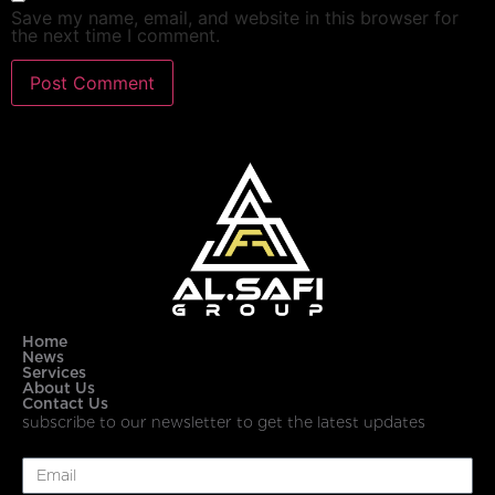
Save my name, email, and website in this browser for
the next time I comment.
Home
News
Services
About Us
Contact Us
subscribe to our newsletter to get the latest updates
Email