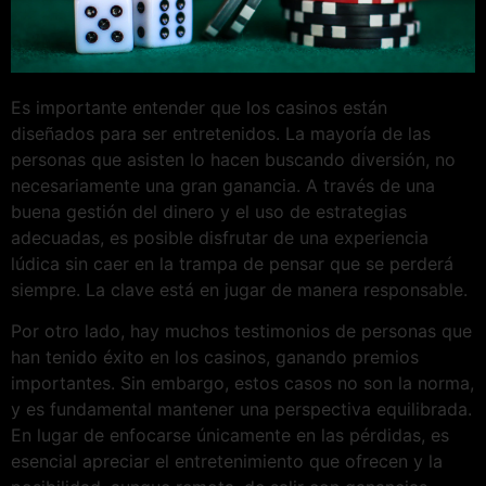
Es importante entender que los casinos están
diseñados para ser entretenidos. La mayoría de las
personas que asisten lo hacen buscando diversión, no
necesariamente una gran ganancia. A través de una
buena gestión del dinero y el uso de estrategias
adecuadas, es posible disfrutar de una experiencia
lúdica sin caer en la trampa de pensar que se perderá
siempre. La clave está en jugar de manera responsable.
Por otro lado, hay muchos testimonios de personas que
han tenido éxito en los casinos, ganando premios
importantes. Sin embargo, estos casos no son la norma,
y es fundamental mantener una perspectiva equilibrada.
En lugar de enfocarse únicamente en las pérdidas, es
esencial apreciar el entretenimiento que ofrecen y la