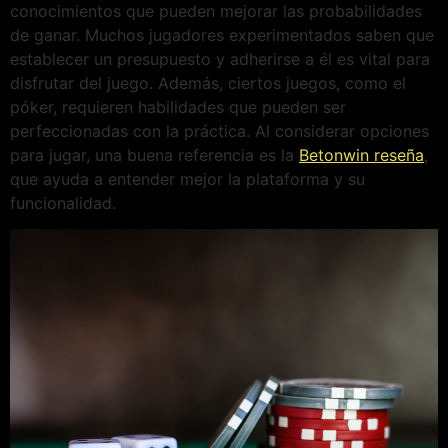
conocimientos que pueden mejorar las probabilidades
de ganar. Muchos jugadores experimentados saben que
establecer un presupuesto y adherirse a él es vital para
disfrutar del juego. Además, ciertos juegos, como el
póker, requieren habilidades que pueden ser
perfeccionadas con la práctica. Al considerar opciones
para jugar, una buena referencia es la
Betonwin reseña
,
que ayuda a entender mejor la plataforma y su
funcionalidad.