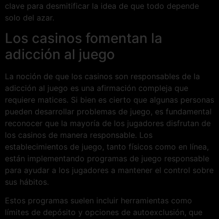
clave para desmitificar la idea de que todo depende
solo del azar.
Los casinos fomentan la
adicción al juego
La noción de que los casinos son responsables de la
adicción al juego es una afirmación compleja que
requiere matices. Si bien es cierto que algunas personas
pueden desarrollar problemas de juego, es fundamental
reconocer que la mayoría de los jugadores disfrutan de
los casinos de manera responsable. Los
establecimientos de juego, tanto físicos como en línea,
están implementando programas de juego responsable
para ayudar a los jugadores a mantener el control sobre
sus hábitos.
Estos programas suelen incluir herramientas como
límites de depósito y opciones de autoexclusión, que