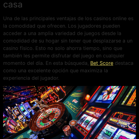
casa
Una de las principales ventajas de los casinos online es
la comodidad que ofrecen. Los jugadores pueden
acceder a una amplia variedad de juegos desde la
comodidad de su hogar sin tener que desplazarse a un
casino físico. Esto no solo ahorra tiempo, sino que
también les permite disfrutar del juego en cualquier
momento del día. En esta búsqueda,
Bet Score
destaca
como una excelente opción que maximiza la
experiencia del jugador.