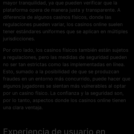
mayor tranquilidad, ya que pueden verificar que la
plataforma opera de manera justa y transparente. A
diferencia de algunos casinos físicos, donde las
regulaciones pueden variar, los casinos online suelen
tener estándares uniformes que se aplican en múltiples
jurisdicciones.
Por otro lado, los casinos físicos también están sujetos
a regulaciones, pero las medidas de seguridad pueden
no ser tan estrictas como las implementadas en línea.
Esto, sumado a la posibilidad de que se produzcan
fraudes en un entorno más concurrido, puede hacer que
algunos jugadores se sientan más vulnerables al optar
por un casino físico. La confianza y la seguridad son,
por lo tanto, aspectos donde los casinos online tienen
una clara ventaja.
Experiencia de usuario en