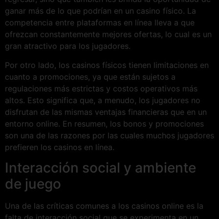
ganar más de lo que podrían en un casino físico. La
competencia entre plataformas en línea lleva a que
ofrezcan constantemente mejores ofertas, lo cual es un
gran atractivo para los jugadores.
Por otro lado, los casinos físicos tienen limitaciones en
cuanto a promociones, ya que están sujetos a
regulaciones más estrictas y costos operativos más
altos. Esto significa que, a menudo, los jugadores no
disfrutan de las mismas ventajas financieras que en un
entorno online. En resumen, los bonos y promociones
son una de las razones por las cuales muchos jugadores
prefieren los casinos en línea.
Interacción social y ambiente
de juego
Una de las críticas comunes a los casinos online es la
falta de interacción social que se experimenta en un