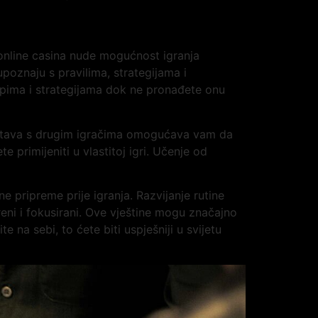
 online casina nude mogućnost igranja
upoznaju s pravilima, strategijama i
tupima i strategijama dok ne pronađete onu
kustava s drugim igračima omogućava vam da
 primijeniti u vlastitoj igri. Učenje od
 pripreme prije igranja. Razvijanje rutine
eni i fokusirani. Ove vještine mogu značajno
 na sebi, to ćete biti uspješniji u svijetu