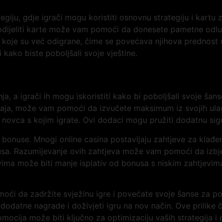
tegiju, gdje igrači mogu koristiti osnovnu strategiju i kartu
podijeliti karte može vam pomoći da donesete pametne odluke.
 koje su već odigrane, čime se povećava njihova prednost n
ti kako biste poboljšali svoje vještine.
a, a igrači ih mogu iskoristiti kako bi poboljšali svoje šans
taja, može vam pomoći da izvučete maksimum iz svojih ulag
ovca s kojim igrate. Ovi dodaci mogu pružiti dodatnu sigurno
 bonuse. Mnogi online casina postavljaju zahtjeve za klađenj
a. Razumijevanje ovih zahtjeva može vam pomoći da izbjeg
evima može biti manje isplativ od bonusa s niskim zahtjevima
ći da zadržite svježinu igre i povećate svoje šanse za p
 dodatne nagrade i doživjeti igru na nov način. Ove prilike 
omocija može biti ključno za optimizaciju vaših strategija i