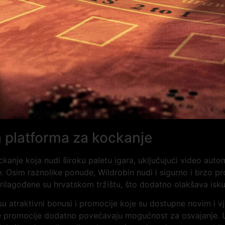
a platforma za kockanje
kanje koja nudi široku paletu igara, uključujući video automa
 Osim raznolike ponude, Wildrobin nudi i sigurno i brzo proc
rilagođene su hrvatskom tržištu, što dodatno olakšava isku
su atraktivni bonusi i promocije koje su dostupne novim i 
ne promocije dodatno povećavaju mogućnost za osvajanje. Uz 