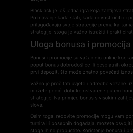
Blackjack je još jedna igra koja zahtijeva stra
Poznavanje kada stati, kada udvostručiti ili 
prilagođavaju svoje strategije prema kartama
strategije, stoga je važno istražiti i prakticira
Uloga bonusa i promocija
Bonusi i promocije su važan dio online kockanj
poput bonus dobrodošlice ili besplatnih okre
prvi depozit, što može znatno povećati iznos n
Važno je pročitati uvjete i odredbe vezane uz
možete podići dobitke ostvarene putem bonus
strategije. Na primjer, bonus s visokim zahtj
slova.
Osim toga, redovite promocije mogu vam pomo
turnira ili posebnih događaja, možete osvojiti
stoga ih ne propustite. Korištenje bonusa i pr