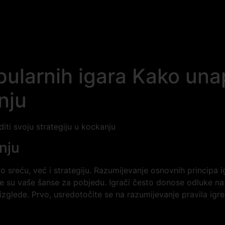
ularnih igara Kako unapr
nju
iti svoju strategiju u kockanju
nju
mo sreću, već i strategiju. Razumijevanje osnovnih principa 
koje su vaše šanse za pobjedu. Igrači često donose odluke na 
 izglede. Prvo, usredotočite se na razumijevanje pravila igre