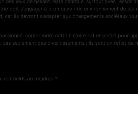
ion des jeux de hasard reste centrale, surtout avec l’essor
ustrie doit s’engager à promouvoir un environnement de jeu
, car ils devront s’adapter aux changements sociétaux tout e
ssionné, comprendre cette histoire est essentiel pour appr
t pas seulement des divertissements ; ils sont un reflet de 
uired fields are marked
*