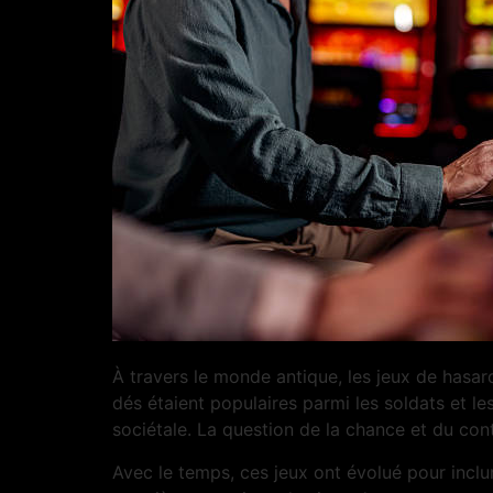
À travers le monde antique, les jeux de hasa
dés étaient populaires parmi les soldats et le
sociétale. La question de la chance et du cont
Avec le temps, ces jeux ont évolué pour inclu