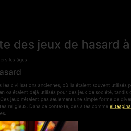
nte des jeux de hasard à
vers les âges
hasard
 les civilisations anciennes, où ils étaient souvent utilisés
n os étaient déjà utilisés pour des jeux de société, tandi
 Ces jeux n’étaient pas seulement une simple forme de dive
rites religieux. Dans ce contexte, des sites comme
elitespins
es.