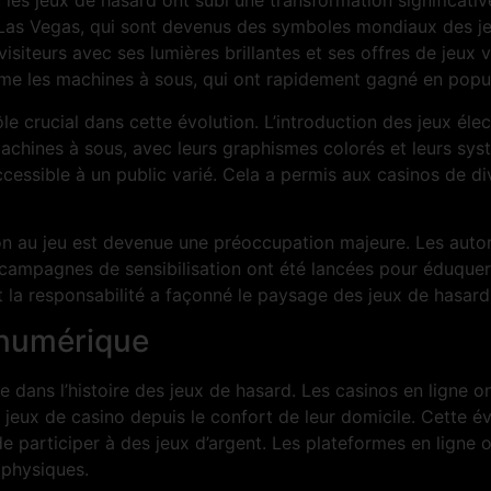
s, les jeux de hasard ont subi une transformation significati
Las Vegas, qui sont devenus des symboles mondiaux des jeu
 visiteurs avec ses lumières brillantes et ses offres de jeu
mme les machines à sous, qui ont rapidement gagné en popul
le crucial dans cette évolution. L’introduction des jeux él
machines à sous, avec leurs graphismes colorés et leurs sy
cessible à un public varié. Cela a permis aux casinos de dive
on au jeu est devenue une préoccupation majeure. Les auto
 campagnes de sensibilisation ont été lancées pour éduquer 
 la responsabilité a façonné le paysage des jeux de hasard
e numérique
re dans l’histoire des jeux de hasard. Les casinos en lign
 jeux de casino depuis le confort de leur domicile. Cette 
e participer à des jeux d’argent. Les plateformes en ligne 
s physiques.