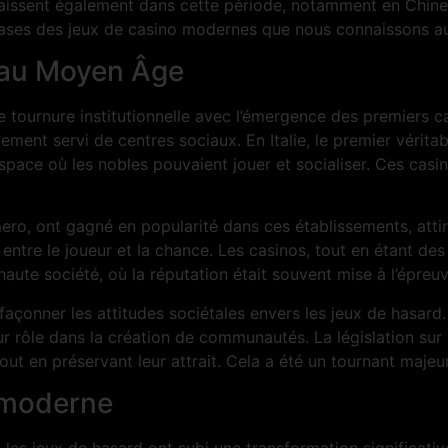
aissent également dans cette période, notamment en Chine,
bases des jeux de casino modernes que nous connaissons au
 au Moyen Âge
e tournure institutionnelle avec l’émergence des premiers
ement servi de centres sociaux. En Italie, le premier véritab
space où les nobles pouvaient jouer et socialiser. Ces casin
imero, ont gagné en popularité dans ces établissements, attir
entre le joueur et la chance. Les casinos, tout en étant de
ute société, où la réputation était souvent mise à l’épreuve
açonner les attitudes sociétales envers les jeux de hasard
leur rôle dans la création de communautés. La législation su
t en préservant leur attrait. Cela a été un tournant majeur
e moderne