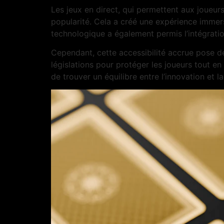
Les jeux en direct, qui permettent aux joueur
popularité. Cela a créé une expérience immersi
technologique a également permis l’intégratio
Cependant, cette accessibilité accrue pose de
législations pour protéger les joueurs tout en p
de trouver un équilibre entre l’innovation et