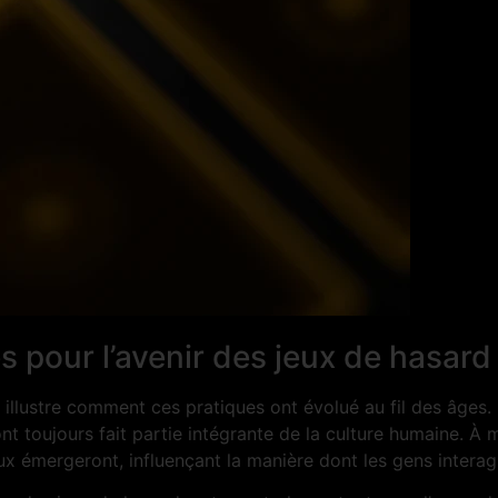
s pour l’avenir des jeux de hasard
et illustre comment ces pratiques ont évolué au fil des âges
nt toujours fait partie intégrante de la culture humaine. À 
ux émergeront, influençant la manière dont les gens interag