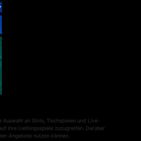
e Auswahl an Slots, Tischspielen und Live-
uf ihre Lieblingsspiele zuzugreifen. Darüber
esten Angebote nutzen können.