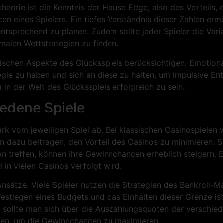
theorie ist die Kenntnis der House Edge, also des Vorteils, 
en eines Spielers. Ein tiefes Verständnis dieser Zahlen erm
entsprechend zu planen. Zudem sollte jeder Spieler die Var
malen Wettstrategien zu finden.
ogischen Aspekte des Glücksspiels berücksichtigen. Emotion
rategie zu haben und sich an diese zu halten, um impulsive
 in der Welt des Glücksspiels erfolgreich zu sein.
iedene Spiele
tark vom jeweiligen Spiel ab. Bei klassischen Casinospiele
n dazu beitragen, den Vorteil des Casinos zu minimieren. Sp
ion treffen, können ihre Gewinnchancen erheblich steigern. 
 in vielen Casinos verfolgt wird.
nsätze. Viele Spieler nutzen die Strategien des Bankroll-M
estlegen eines Budgets und das Einhalten dieser Grenze is
sollte man sich über die Auszahlungsquoten der verschiede
den, um die Gewinnchancen zu maximieren.