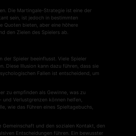
n. Die Martingale-Strategie ist eine der
ant sein, ist jedoch in bestimmten
re Quoten bieten, aber eine höhere
nd den Zielen des Spielers ab.
 der Spieler beeinflusst. Viele Spieler
n. Diese Illusion kann dazu führen, dass sie
psychologischen Fallen ist entscheidend, um
rker zu empfinden als Gewinne, was zu
- und Verlustgrenzen können helfen,
lle, wie das Führen eines Spieltagebuchs,
die Gemeinschaft und den sozialen Kontakt, den
ulsiven Entscheidungen führen. Ein bewusster