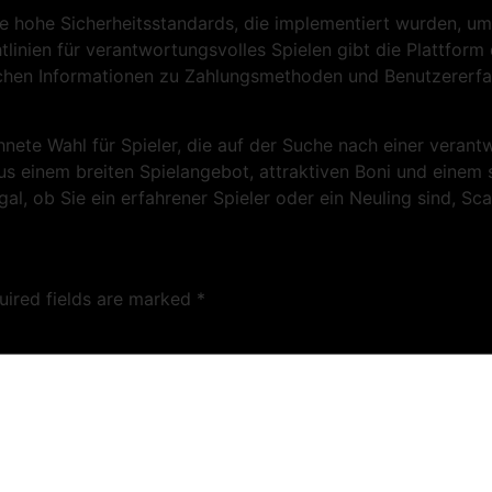
die hohe Sicherheitsstandards, die implementiert wurden, u
tlinien für verantwortungsvolles Spielen gibt die Plattform
ichen Informationen zu Zahlungsmethoden und Benutzererfah
hnete Wahl für Spieler, die auf der Suche nach einer veran
us einem breiten Spielangebot, attraktiven Boni und einem 
al, ob Sie ein erfahrener Spieler oder ein Neuling sind, Sca
uired fields are marked
*