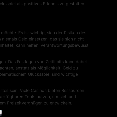
sspiel als positives Erlebnis zu gestalten
 möchte. Es ist wichtig, sich der Risiken des
 niemals Geld einsetzen, das sie sich nicht
inhaltet, kann helfen, verantwortungsbewusst
gen. Das Festlegen von Zeitlimits kann dabei
achten, anstatt als Möglichkeit, Geld zu
blematischem Glücksspiel sind wichtige
teil sein. Viele Casinos bieten Ressourcen
e verfügbaren Tools nutzen, um sich und
em Freizeitvergnügen zu entwickeln.