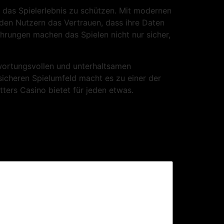
m das Spielerlebnis zu schützen. Mit modernen
 den Nutzern das Vertrauen, dass ihre Daten
rungen machen das Spielen nicht nur sicher,
twortungsvollen und unterhaltsamen
sicheren Spielumfeld macht es zu einer der
tters Casino bietet für jeden etwas.