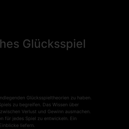
ches Glücksspiel
grundlegenden Glücksspieltheorien zu haben.
Spiels zu begreifen. Das Wissen über
 zwischen Verlust und Gewinn ausmachen.
 für jedes Spiel zu entwickeln. Ein
Einblicke liefern.