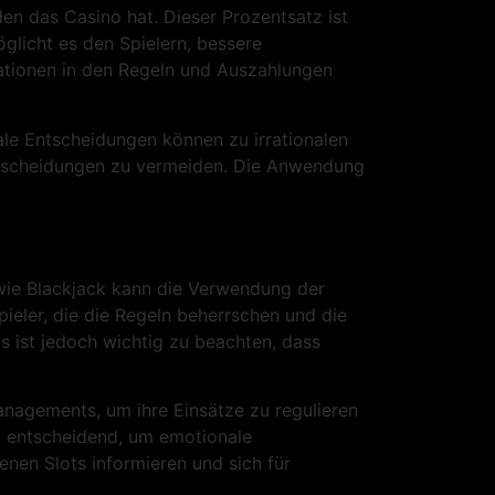
den das Casino hat. Dieser Prozentsatz ist
öglicht es den Spielern, bessere
iationen in den Regeln und Auszahlungen
ale Entscheidungen können zu irrationalen
 Entscheidungen zu vermeiden. Die Anwendung
n wie Blackjack kann die Verwendung der
ieler, die die Regeln beherrschen und die
Es ist jedoch wichtig zu beachten, dass
anagements, um ihre Einsätze zu regulieren
t entscheidend, um emotionale
nen Slots informieren und sich für