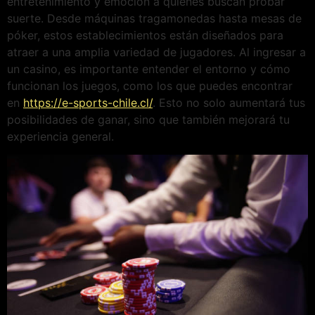
entretenimiento y emoción a quienes buscan probar
suerte. Desde máquinas tragamonedas hasta mesas de
póker, estos establecimientos están diseñados para
atraer a una amplia variedad de jugadores. Al ingresar a
un casino, es importante entender el entorno y cómo
funcionan los juegos, como los que puedes encontrar
en
https://e-sports-chile.cl/
. Esto no solo aumentará tus
posibilidades de ganar, sino que también mejorará tu
experiencia general.