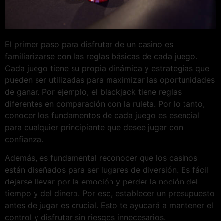
El primer paso para disfrutar de un casino es
familiarizarse con las reglas básicas de cada juego.
Cada juego tiene su propia dinámica y estrategias que
pueden ser utilizadas para maximizar las oportunidades
de ganar. Por ejemplo, el blackjack tiene reglas
diferentes en comparación con la ruleta. Por lo tanto,
conocer los fundamentos de cada juego es esencial
para cualquier principiante que desee jugar con
confianza.
Además, es fundamental reconocer que los casinos
están diseñados para ser lugares de diversión. Es fácil
dejarse llevar por la emoción y perder la noción del
tiempo y del dinero. Por eso, establecer un presupuesto
antes de jugar es crucial. Esto te ayudará a mantener el
control y disfrutar sin riesgos innecesarios.