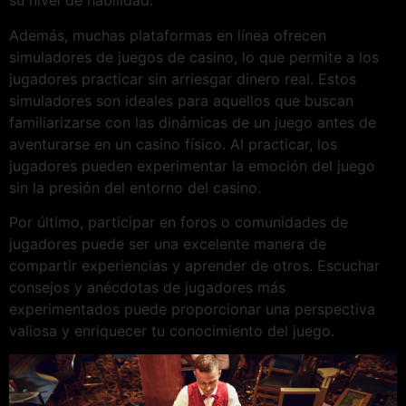
su nivel de habilidad.
Además, muchas plataformas en línea ofrecen
simuladores de juegos de casino, lo que permite a los
jugadores practicar sin arriesgar dinero real. Estos
simuladores son ideales para aquellos que buscan
familiarizarse con las dinámicas de un juego antes de
aventurarse en un casino físico. Al practicar, los
jugadores pueden experimentar la emoción del juego
sin la presión del entorno del casino.
Por último, participar en foros o comunidades de
jugadores puede ser una excelente manera de
compartir experiencias y aprender de otros. Escuchar
consejos y anécdotas de jugadores más
experimentados puede proporcionar una perspectiva
valiosa y enriquecer tu conocimiento del juego.