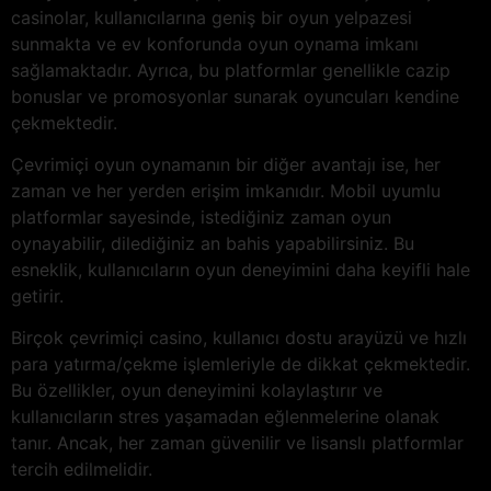
casinolar, kullanıcılarına geniş bir oyun yelpazesi
sunmakta ve ev konforunda oyun oynama imkanı
sağlamaktadır. Ayrıca, bu platformlar genellikle cazip
bonuslar ve promosyonlar sunarak oyuncuları kendine
çekmektedir.
Çevrimiçi oyun oynamanın bir diğer avantajı ise, her
zaman ve her yerden erişim imkanıdır. Mobil uyumlu
platformlar sayesinde, istediğiniz zaman oyun
oynayabilir, dilediğiniz an bahis yapabilirsiniz. Bu
esneklik, kullanıcıların oyun deneyimini daha keyifli hale
getirir.
Birçok çevrimiçi casino, kullanıcı dostu arayüzü ve hızlı
para yatırma/çekme işlemleriyle de dikkat çekmektedir.
Bu özellikler, oyun deneyimini kolaylaştırır ve
kullanıcıların stres yaşamadan eğlenmelerine olanak
tanır. Ancak, her zaman güvenilir ve lisanslı platformlar
tercih edilmelidir.