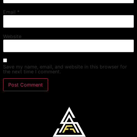
Email
*
Website
Save my name, email, and website in this browser for
the next time I comment.