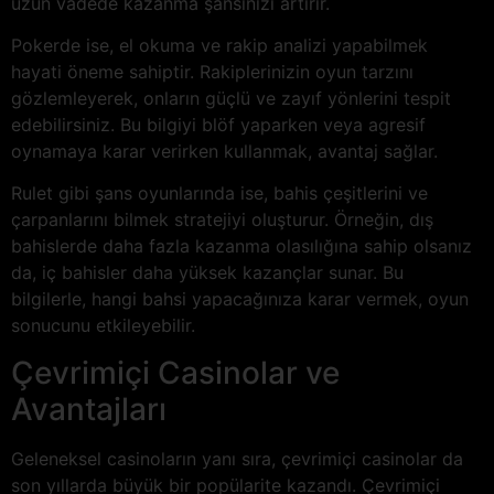
uzun vadede kazanma şansınızı artırır.
Pokerde ise, el okuma ve rakip analizi yapabilmek
hayati öneme sahiptir. Rakiplerinizin oyun tarzını
gözlemleyerek, onların güçlü ve zayıf yönlerini tespit
edebilirsiniz. Bu bilgiyi blöf yaparken veya agresif
oynamaya karar verirken kullanmak, avantaj sağlar.
Rulet gibi şans oyunlarında ise, bahis çeşitlerini ve
çarpanlarını bilmek stratejiyi oluşturur. Örneğin, dış
bahislerde daha fazla kazanma olasılığına sahip olsanız
da, iç bahisler daha yüksek kazançlar sunar. Bu
bilgilerle, hangi bahsi yapacağınıza karar vermek, oyun
sonucunu etkileyebilir.
Çevrimiçi Casinolar ve
Avantajları
Geleneksel casinoların yanı sıra, çevrimiçi casinolar da
son yıllarda büyük bir popülarite kazandı. Çevrimiçi