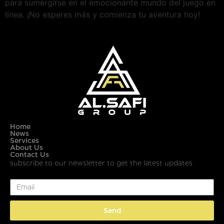
para sumergirse en el emocionante mundo del juego en
línea. ¡No esperes más y comienza tu aventura hoy!
Home
News
Services
About Us
Contact Us
subscribe to our newsletter to get the latest updates
Email
Send