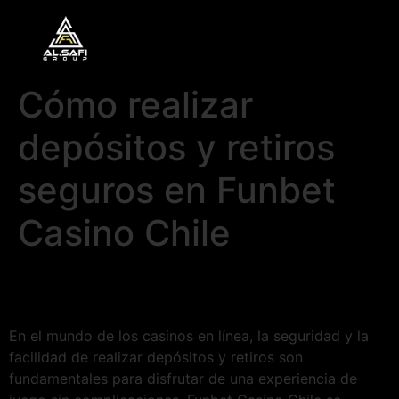
Cómo realizar
depósitos y retiros
seguros en Funbet
Casino Chile
En el mundo de los casinos en línea, la seguridad y la
facilidad de realizar depósitos y retiros son
fundamentales para disfrutar de una experiencia de