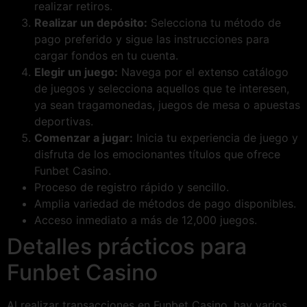
realizar retiros.
Realizar un depósito:
Selecciona tu método de
pago preferido y sigue las instrucciones para
cargar fondos en tu cuenta.
Elegir un juego:
Navega por el extenso catálogo
de juegos y selecciona aquellos que te interesen,
ya sean tragamonedas, juegos de mesa o apuestas
deportivas.
Comenzar a jugar:
Inicia tu experiencia de juego y
disfruta de los emocionantes títulos que ofrece
Funbet Casino.
Proceso de registro rápido y sencillo.
Amplia variedad de métodos de pago disponibles.
Acceso inmediato a más de 12,000 juegos.
Detalles prácticos para
Funbet Casino
Al realizar transacciones en Funbet Casino, hay varios