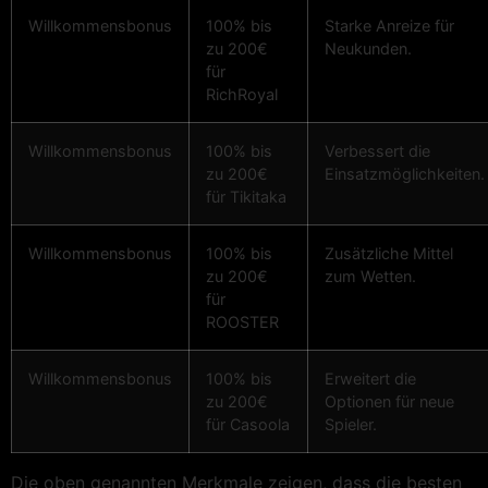
Willkommensbonus
100% bis
Starke Anreize für
zu 200€
Neukunden.
für
RichRoyal
Willkommensbonus
100% bis
Verbessert die
zu 200€
Einsatzmöglichkeiten.
für Tikitaka
Willkommensbonus
100% bis
Zusätzliche Mittel
zu 200€
zum Wetten.
für
ROOSTER
Willkommensbonus
100% bis
Erweitert die
zu 200€
Optionen für neue
für Casoola
Spieler.
Die oben genannten Merkmale zeigen, dass die besten