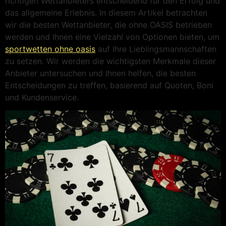
richtigen Wettanbieters entscheidend für den Erfolg und
das allgemeine Erlebnis. In diesem Artikel betrachten
wir die besten Wettanbieter, die ohne OASIS betrieben
werden und Ihnen eine Vielzahl von Optionen bieten, um
sportwetten ohne oasis
auf Ihre Lieblingsmannschaften
zu setzen. Wir werden die wichtigsten Merkmale dieser
Anbieter untersuchen und Ihnen helfen, die besten
Entscheidungen zu treffen, basierend auf Quoten, Boni
und Kundenservice.