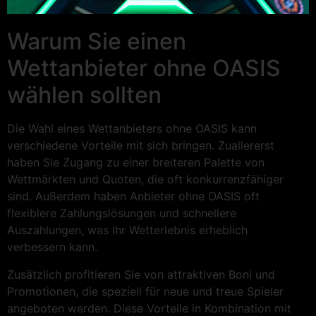
Warum Sie einen
Wettanbieter ohne OASIS
wählen sollten
Die Wahl eines Wettanbieters ohne OASIS kann
verschiedene Vorteile mit sich bringen. Zuallererst
haben Sie Zugang zu einer breiteren Palette von
Wettmärkten und Quoten, die oft konkurrenzfähiger
sind. Außerdem haben Anbieter ohne OASIS oft
flexiblere Zahlungslösungen und schnellere
Auszahlungen, was Ihr Wetterlebnis erheblich
verbessern kann.
Zusätzlich profitieren Sie von attraktiven Boni und
Promotionen, die speziell für neue und treue Spieler
angeboten werden. Diese Vorteile in Kombination mit