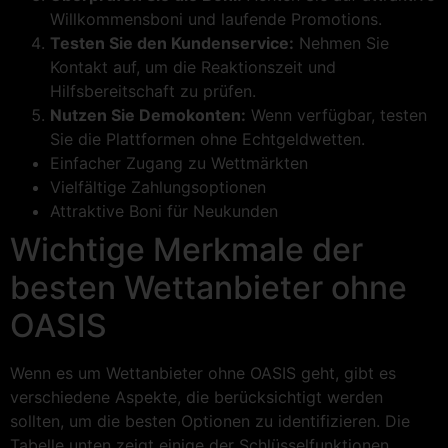
Willkommensboni und laufende Promotions.
Testen Sie den Kundenservice:
Nehmen Sie
Kontakt auf, um die Reaktionszeit und
Hilfsbereitschaft zu prüfen.
Nutzen Sie Demokonten:
Wenn verfügbar, testen
Sie die Plattformen ohne Echtgeldwetten.
Einfacher Zugang zu Wettmärkten
Vielfältige Zahlungsoptionen
Attraktive Boni für Neukunden
Wichtige Merkmale der
besten Wettanbieter ohne
OASIS
Wenn es um Wettanbieter ohne OASIS geht, gibt es
verschiedene Aspekte, die berücksichtigt werden
sollten, um die besten Optionen zu identifizieren. Die
Tabelle unten zeigt einige der Schlüsselfunktionen