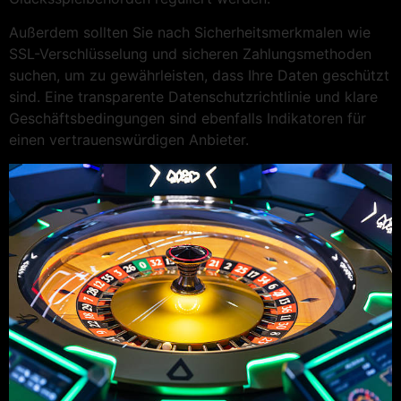
Außerdem sollten Sie nach Sicherheitsmerkmalen wie
SSL-Verschlüsselung und sicheren Zahlungsmethoden
suchen, um zu gewährleisten, dass Ihre Daten geschützt
sind. Eine transparente Datenschutzrichtlinie und klare
Geschäftsbedingungen sind ebenfalls Indikatoren für
einen vertrauenswürdigen Anbieter.