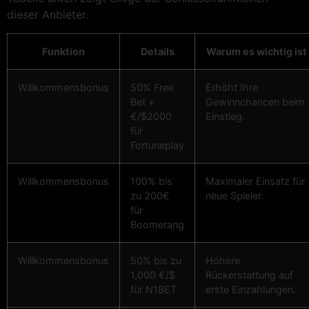
dieser Anbieter.
Funktion
Details
Warum es wichtig ist
Willkommensbonus
50% Free
Erhöht Ihre
Bet +
Gewinnchancen beim
€/$2000
Einstieg.
für
Fortuneplay
Willkommensbonus
100% bis
Maximaler Einsatz für
zu 200€
neue Spieler.
für
Boomerang
Willkommensbonus
50% bis zu
Höhere
1,000 €/$
Rückerstattung auf
für N1BET
erste Einzahlungen.