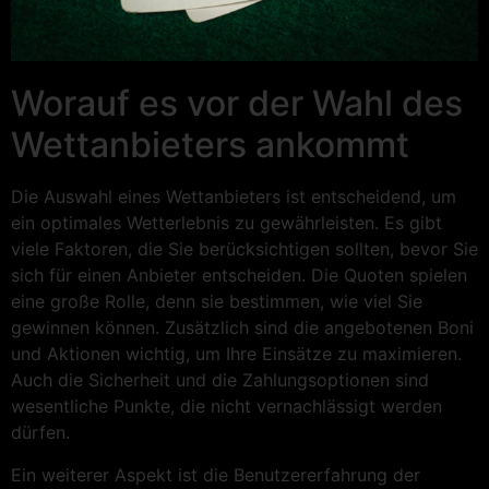
Worauf es vor der Wahl des
Wettanbieters ankommt
Die Auswahl eines Wettanbieters ist entscheidend, um
ein optimales Wetterlebnis zu gewährleisten. Es gibt
viele Faktoren, die Sie berücksichtigen sollten, bevor Sie
sich für einen Anbieter entscheiden. Die Quoten spielen
eine große Rolle, denn sie bestimmen, wie viel Sie
gewinnen können. Zusätzlich sind die angebotenen Boni
und Aktionen wichtig, um Ihre Einsätze zu maximieren.
Auch die Sicherheit und die Zahlungsoptionen sind
wesentliche Punkte, die nicht vernachlässigt werden
dürfen.
Ein weiterer Aspekt ist die Benutzererfahrung der