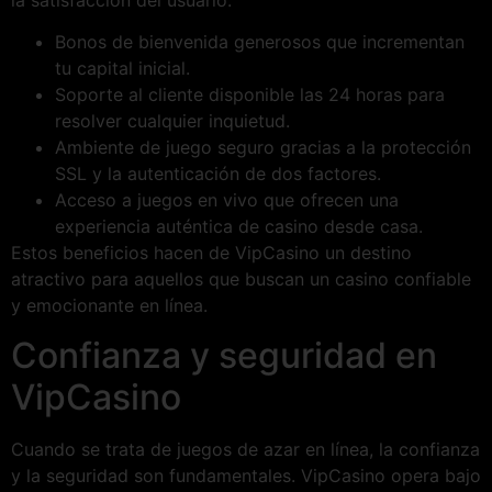
Bonos de bienvenida generosos que incrementan
tu capital inicial.
Soporte al cliente disponible las 24 horas para
resolver cualquier inquietud.
Ambiente de juego seguro gracias a la protección
SSL y la autenticación de dos factores.
Acceso a juegos en vivo que ofrecen una
experiencia auténtica de casino desde casa.
Estos beneficios hacen de VipCasino un destino
atractivo para aquellos que buscan un casino confiable
y emocionante en línea.
Confianza y seguridad en
VipCasino
Cuando se trata de juegos de azar en línea, la confianza
y la seguridad son fundamentales. VipCasino opera bajo