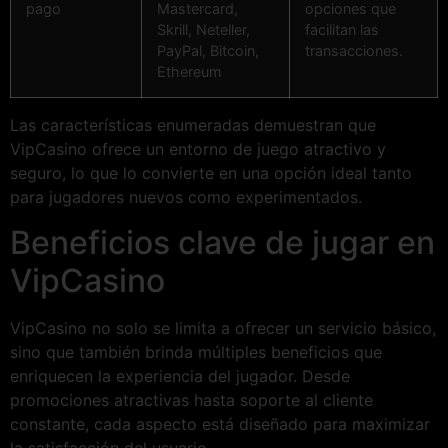
pago
Mastercard,
opciones que
Skrill, Neteller,
facilitan las
PayPal, Bitcoin,
transacciones.
Ethereum
Las características enumeradas demuestran que
VipCasino ofrece un entorno de juego atractivo y
seguro, lo que lo convierte en una opción ideal tanto
para jugadores nuevos como experimentados.
Beneficios clave de jugar en
VipCasino
VipCasino no solo se limita a ofrecer un servicio básico,
sino que también brinda múltiples beneficios que
enriquecen la experiencia del jugador. Desde
promociones atractivas hasta soporte al cliente
constante, cada aspecto está diseñado para maximizar
la satisfacción del usuario.