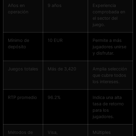
Años en
9 años
Experiencia
operación
comprobada en
el sector del
juego.
Mínimo de
10 EUR
Permite a más
depósito
jugadores unirse
y disfrutar.
Juegos totales
Más de 3,420
Amplia selección
que cubre todos
los intereses.
RTP promedio
96.2%
Indica una alta
tasa de retorno
para los
jugadores.
Métodos de
Visa,
Múltiples