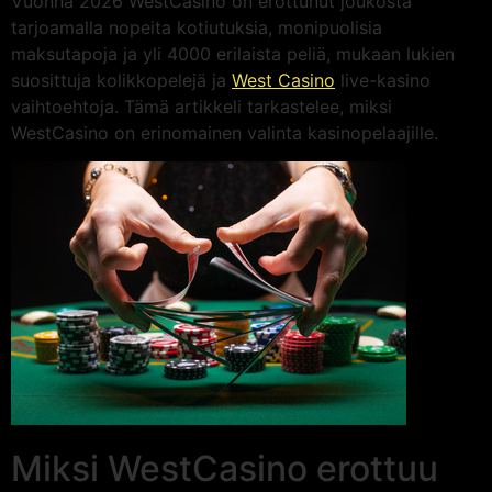
Vuonna 2026 WestCasino on erottunut joukosta
tarjoamalla nopeita kotiutuksia, monipuolisia
maksutapoja ja yli 4000 erilaista peliä, mukaan lukien
suosittuja kolikkopelejä ja
West Casino
live-kasino
vaihtoehtoja. Tämä artikkeli tarkastelee, miksi
WestCasino on erinomainen valinta kasinopelaajille.
Miksi WestCasino erottuu