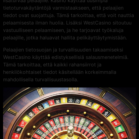
lisäturvaa pelaajille. Kasino käyttää uusimpia
tietoturvakäytäntöjä varmistaakseen, että pelaajien
tiedot ovat suojattuja. Tämä tarkoittaa, että voit nauttia
pelaamisesta ilman huolia. Lisäksi WestCasino sitoutuu
vastuulliseen pelaamiseen, ja he tarjoavat työkaluja
pelaajille, jotka haluavat hallita pelikäyttäytymistään.
Pelaajien tietosuojan ja turvallisuuden takaamiseksi
WestCasino käyttää edistyksellisiä salausmenetelmiä.
Tämä tarkoittaa, että kaikki rahansiirrot ja
henkilökohtaiset tiedot käsitellään korkeimmalla
mahdollisella turvallisuustasolla.