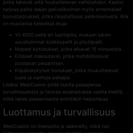
jotka tekevät siitä houkuttelevan vaihtoehdon. Kasino
tarjoaa paitsi laajan pelivalikoiman myös erinomaiset
bonustarjoukset, jotka rikastuttavat pelikokemusta. Alla
on muutamia keskeisiä etuja:
Yli 4000 peliä eri tuottajilta, mukaan lukien
suosituimmat kolikkopelit ja pöytäpelit.
Nopeat kotiutukset, jotka alkavat 15 minuutista.
Erilaiset maksutavat, jotka mahdollistavat
joustavan pelaamisen.
Kilpailukykyiset bonukset, jotka houkuttelevat
uusia ja vanhoja pelaajia.
Lisäksi WestCasino pitää huolta pelaajiensa
turvallisuudesta ja tarjoaa asiakastukea useilla kielillä,
mikä tekee pelaamisesta entistäkin helpompaa.
Luottamus ja turvallisuus
WestCasino on lisensoitu ja säännelty, mikä tuo