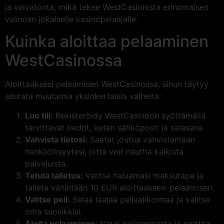
ja vaivatonta, mikä tekee WestCasionista erinomaisen
valinnan jokaiselle kasinopelaajalle.
Kuinka aloittaa pelaaminen
WestCasinossa
Aloittaaksesi pelaamisen WestCasinossa, sinun täytyy
seurata muutamia yksinkertaisia vaiheita:
Luo tili:
Rekisteröidy WestCasinoon syöttämällä
tarvittavat tiedot, kuten sähköposti ja salasana.
Vahvista tietosi:
Saatat joutua vahvistamaan
henkilöllisyytesi, jotta voit nauttia kaikista
palveluista.
Tehdä talletus:
Valitse haluamasi maksutapa ja
talleta vähintään 10 EUR aloittaaksesi pelaamisen.
Valitse peli:
Selaa laajaa pelivalikoimaa ja valitse
oma suosikkisi.
Aloita pelaaminen:
Nauti pelaamisesta ja voittoa