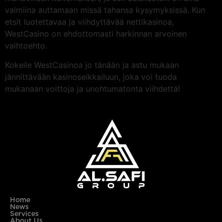
valmiina auttamaan missä tahansa kysymyksissä. Kun
etsit luotettavaa ja viihdyttävää nettikasinoa,
WestCasino on ehdottomasti harkinnan arvoinen
vaihtoehto.
Kokeile WestCasinoa jo tänään ja astu mukaan
jännittävään kasinoseikkailuun, joka voi tuoda
mukanaan voittoja ja unohtumatonta viihdettä!
Home
News
Services
About Us