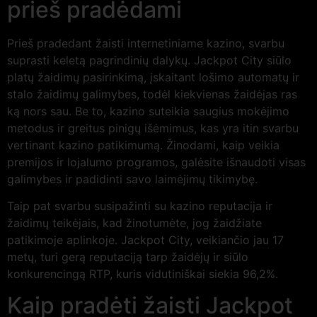
prieš pradėdami
Prieš pradedant žaisti internetiniame kazino, svarbu
suprasti keletą pagrindinių dalykų. Jackpot City siūlo
platų žaidimų pasirinkimą, įskaitant lošimo automatų ir
stalo žaidimų galimybes, todėl kiekvienas žaidėjas ras
ką nors sau. Be to, kazino suteikia saugius mokėjimo
metodus ir greitus pinigų išėmimus, kas yra itin svarbu
vertinant kazino patikimumą. Žinodami, kaip veikia
premijos ir lojalumo programos, galėsite išnaudoti visas
galimybes ir padidinti savo laimėjimų tikimybę.
Taip pat svarbu susipažinti su kazino reputacija ir
žaidimų teikėjais, kad žinotumėte, jog žaidžiate
patikimoje aplinkoje. Jackpot City, veikiančio jau 17
metų, turi gerą reputaciją tarp žaidėjų ir siūlo
konkurencingą RTP, kuris vidutiniškai siekia 96,2%.
Kaip pradėti žaisti Jackpot