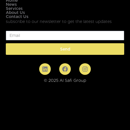
Home
News
Services
About Us
Contact Us
subscribe to our newsletter to get the latest updates
Email
Send
© 2025 Al Safi Group