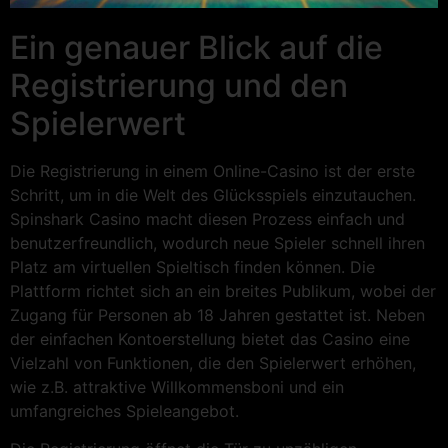
Ein genauer Blick auf die
Registrierung und den
Spielerwert
Die Registrierung in einem Online-Casino ist der erste
Schritt, um in die Welt des Glücksspiels einzutauchen.
Spinshark Casino macht diesen Prozess einfach und
benutzerfreundlich, wodurch neue Spieler schnell ihren
Platz am virtuellen Spieltisch finden können. Die
Plattform richtet sich an ein breites Publikum, wobei der
Zugang für Personen ab 18 Jahren gestattet ist. Neben
der einfachen Kontoerstellung bietet das Casino eine
Vielzahl von Funktionen, die den Spielerwert erhöhen,
wie z.B. attraktive Willkommensboni und ein
umfangreiches Spieleangebot.