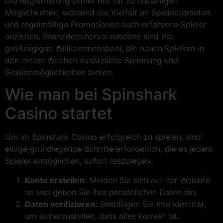
Die Registrierung öffnet die Tür zu unzähligen
Möglichkeiten, während die Vielfalt an Spielautomaten
und regelmäßige Promotionen auch erfahrene Spieler
anziehen. Besonders hervorzuheben sind die
großzügigen Willkommensboni, die neuen Spielern in
den ersten Wochen zusätzliche Spannung und
Gewinnmöglichkeiten bieten.
Wie man bei Spinshark
Casino startet
Um im Spinshark Casino erfolgreich zu spielen, sind
einige grundlegende Schritte erforderlich, die es jedem
Spieler ermöglichen, sofort loszulegen.
Konto erstellen:
Melden Sie sich auf der Website
an und geben Sie Ihre persönlichen Daten ein.
Daten verifizieren:
Bestätigen Sie Ihre Identität,
um sicherzustellen, dass alles korrekt ist.