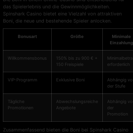
das Spielerlebnis und die Gewinnmöglichkeiten.
Spinshark Casino bietet eine Vielzahl von attraktiven
Boni, die neue und bestehende Spieler anlocken.
Bonusart
Größe
Minimale
Einzahlung
Willkommensbonus
150% bis zu 900 € +
Minimalbetr
150 Freispiele
erforderlich
VIP-Programm
Exklusive Boni
Abhängig vo
der Stufe
Tägliche
Abwechslungsreiche
Abhängig vo
Promotionen
Angebote
der
Promotion
Zusammenfassend bieten die Boni bei Spinshark Casino