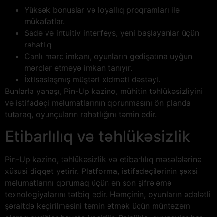
Yüksək bonuslar və loyallıq proqramları ilə
mükafatlar.
Sadə və intuitiv interfeys, yeni başlayanlar üçün
rahatlıq.
Canlı mərc imkanı, oyunların gedişatına uyğun
mərclər etməyə imkan tanıyır.
İxtisaslaşmış müştəri xidməti dəstəyi.
Bunlarla yanaşı, Pin-Up kazino, mühitin təhlükəsizliyini
və istifadəçi məlumatlarının qorunmasını ön planda
tutaraq, oyunçuların rahatlığını təmin edir.
Etibarlılıq və təhlükəsizlik
Pin-Up kazino, təhlükəsizlik və etibarlılıq məsələlərinə
xüsusi diqqət yetirir. Platforma, istifadəçilərinin şəxsi
məlumatlarını qorumaq üçün ən son şifrələmə
texnologiyalarını tətbiq edir. Həmçinin, oyunların ədalətli
şəraitdə keçirilməsini təmin etmək üçün müntəzəm