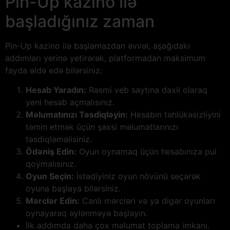
Pin-Up kazino ilə
başladığınız zaman
Pin-Up kazino ilə başlamazdan əvvəl, aşağıdakı
addımları yerinə yetirərək, platformadan maksimum
fayda əldə edə bilərsiniz:
Hesab Yaradın:
Rəsmi veb saytına daxil olaraq
yeni hesab açmalısınız.
Məlumatınızı Təsdiqləyin:
Hesabın təhlükəsizliyini
təmin etmək üçün şəxsi məlumatlarınızı
təsdiqləməlisiniz.
Ödəniş Edin:
Oyun oynamaq üçün hesabınıza pul
qoymalısınız.
Oyun Seçin:
İstədiyiniz oyun növünü seçərək
oyuna başlaya bilərsiniz.
Mərclər Edin:
Canlı mərcləri və ya digər oyunları
oynayaraq əylənməyə başlayın.
İlk addımda daha çox məlumat toplama imkanı.