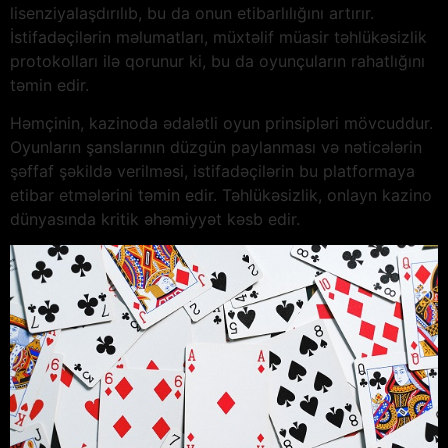
lisenziyalaşdırılıb, bu da onun etibarlılığını artırır.
İstifadəçilərin məlumatları, müxtəlif müasir təhlükəsizlik
protokolları ilə qorunur ki, bu da oyunçuların rahatlığını
təmin edir.
Həmçinin, kazinoda ədalətli oyun prinsipləri mövcuddur.
Oyunların şanslarının düzgün paylanması və nəticələrin
şəffaf şəkildə verilməsi, istifadəçilərin bu platformaya
etibar etmələrini təmin edir. Təhlükəsizlik, onlayn kazino
dünyasında kritik əhəmiyyət kəsb edir.