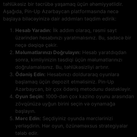
təhlükəsiz bir təcrübə yaşamaq üçün əhəmiyyətlidir.
Aşağıda, Pin-Up Azərbaycan platformasında necə
başlaya biləcəyinizə dair addımları təqdim edirik:
Hesab Yaradın:
İlk addım olaraq, rəsmi sayt
üzərindən hesabınızı yaratmalısınız. Bu, sadəcə bir
neçə dəqiqə çəkir.
Məlumatlarınızı Doğrulayın:
Hesab yaratdıqdan
sonra, kimliyinizin təsdiqi üçün məlumatlarınızı
doğrulamalısınız. Bu, təhlükəsizliyi artırır.
Ödəniş Edin:
Hesabınızı dolduraraq oyunlara
başlamaq üçün depozit etməlisiniz. Pin-Up
Azərbaycan, bir çox ödəniş metodunu dəstəkləyir.
Oyun Seçin:
1000-dən çox kazino oyunu arasından
zövqünüzə uyğun birini seçin və oynamağa
başlayın.
Mərc Edin:
Seçdiyiniz oyunda mərclərinizi
yerləşdirin. Hər oyun, özünəməxsus strategiyalar
tələb edir.