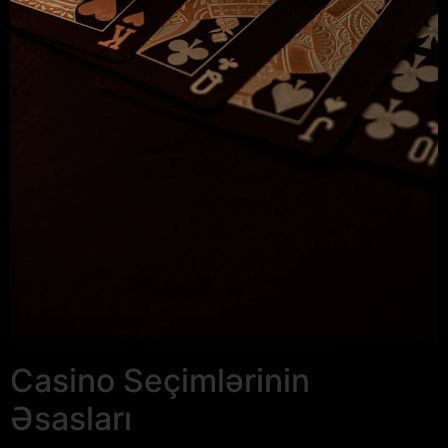
Casino Seçimlərinin
Əsasları