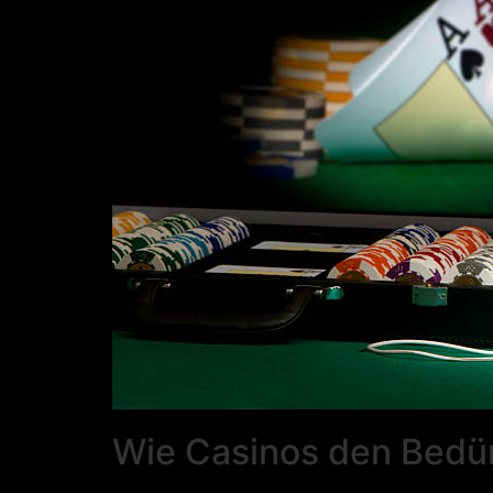
Wie Casinos den Bedür