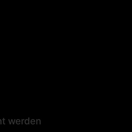
ht werden