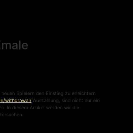
imale
 neuen Spielern den Einstieg zu erleichtern
de/withdrawal/
Auszahlung, sind nicht nur ein
n. In diesem Artikel werden wir die
tersuchen.