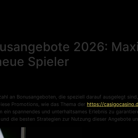
nusangebote 2026: Max
neue Spieler
ahl an Bonusangeboten, die speziell darauf ausgelegt sind,
Diese Promotions, wie das Thema der
https://casigocasino.
 ein spannendes und unterhaltsames Erlebnis zu garantiere
 und die besten Strategien zur Nutzung dieser Angebote un