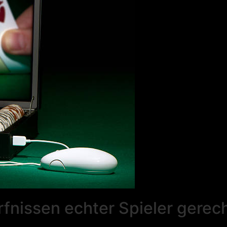
fnissen echter Spieler gerec