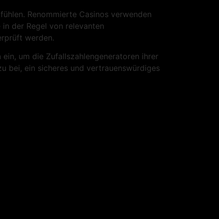
ohlfühlen. Renommierte Casinos verwenden
 in der Regel von relevanten
erprüft werden.
 ein, um die Zufallszahlengeneratoren ihrer
azu bei, ein sicheres und vertrauenswürdiges