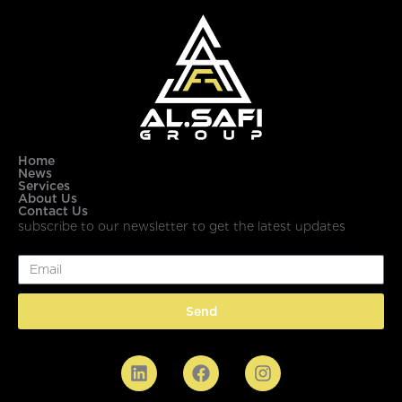
Home
News
Services
About Us
Contact Us
subscribe to our newsletter to get the latest updates
Email
Send