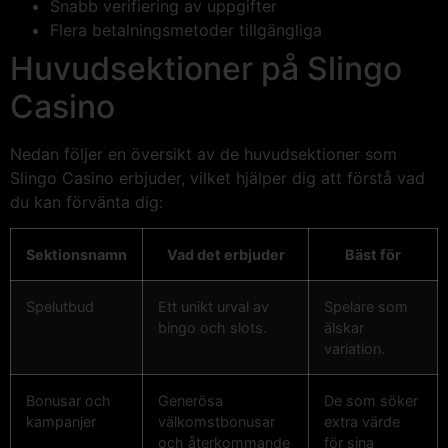
Snabb verifiering av uppgifter
Flera betalningsmetoder tillgängliga
Huvudsektioner på Slingo
Casino
Nedan följer en översikt av de huvudsektioner som
Slingo Casino erbjuder, vilket hjälper dig att förstå vad
du kan förvänta dig:
Sektionsnamn
Vad det erbjuder
Bäst för
Spelutbud
Ett unikt urval av
Spelare som
bingo och slots.
älskar
variation.
Bonusar och
Generösa
De som söker
kampanjer
välkomstbonusar
extra värde
och återkommande
för sina