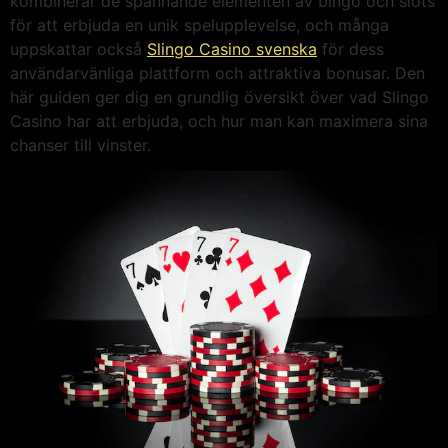
kombinerar de spännande elementen av bingo och slots
för att erbjuda en unik spelupplevelse, och många
uppskattar också
Slingo Casino svenska
för dess
användarvänliga plattform och attraktiva bonusar. Den
här guiden ger dig en grundlig översikt över vad Slingo
Casino har att erbjuda, och hur man kan maximera sina
chanser till vinster.