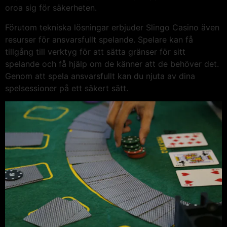
oroa sig för säkerheten.
Förutom tekniska lösningar erbjuder Slingo Casino även
resurser för ansvarsfullt spelande. Spelare kan få
tillgång till verktyg för att sätta gränser för sitt
spelande och få hjälp om de känner att de behöver det.
Genom att spela ansvarsfullt kan du njuta av dina
spelsessioner på ett säkert sätt.