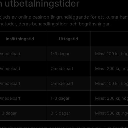
 utbetalningstider
juds av online casinon är grundläggande för att kunna hant
smetoder, deras behandlingstider och begränsningar.
Insättningstid
Uttagstid
medelbart
1-3 dagar
Minst 100 kr, hög
medelbart
Omedelbart
Minst 200 kr, hö
medelbart
Omedelbart
Minst 100 kr, hög
medelbart
1-3 dagar
Minst 200 kr, hö
-3 dagar
3-5 dagar
Minst 500 kr, in