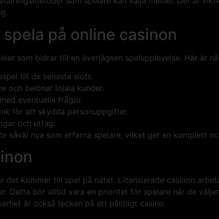
talningsmetoder som spelare kan välja mellan. Det är vikt
ag.
 spela på online casinon
rdelar som bidrar till en överlägsen spelupplevelse. Här är 
spel till de senaste slots.
e och belönar lojala kunder.
 med eventuella frågor.
ik för att skydda personuppgifter.
ngar och uttag.
för såväl nya som erfarna spelare, vilket ger en komplett oc
sinon
r det kommer till spel på nätet. Licensierade casinon arbe
r. Detta bör alltid vara en prioritet för spelare när de välj
rhet är också tecken på ett pålitligt casino.