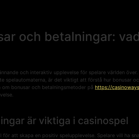
r och betalningar: vad
nande och interaktiv upplevelse för spelare världen över. M
te spelautomaterna, är det viktigt att förstå hur bonusar oc
eta om bonusar och betalningsmetoder på
https://casinoway
velse.
ngar är viktiga i casinospel
för att skapa en positiv spelupplevelse. Spelare vill ha snab