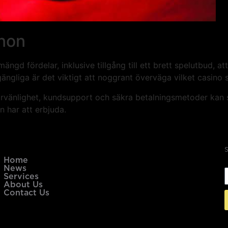
inon
ängd fördelar, inklusive tillgång till ett brett spelutbud, a
gängliga är det viktigt att noggrant överväga vilket casino
vänlighet, kundsupport och säkra betalningsmetoder kan 
n har att erbjuda.
Home
News
Services
About Us
Contact Us