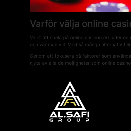
Varför välja online cas
Valet att spela på online casinon erbjuder en m
och var man vill. Med så många alternativ till
Genom att fokusera på faktorer som användar
njuta av alla de möjligheter som online casino