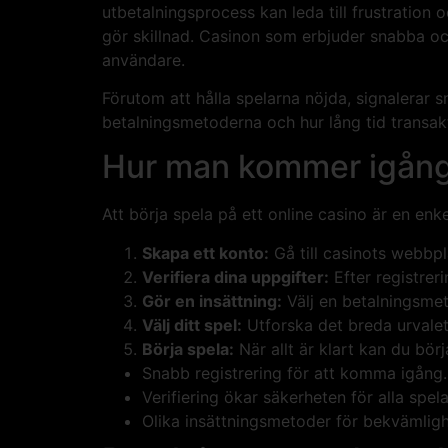
utbetalningsprocess kan leda till frustration
gör skillnad. Casinon som erbjuder snabba oc
användare.
Förutom att hålla spelarna nöjda, signalerar 
betalningsmetoderna och hur lång tid transakti
Hur man kommer igång
Att börja spela på ett online casino är en enke
Skapa ett konto:
Gå till casinots webbpl
Verifiera dina uppgifter:
Efter registrer
Gör en insättning:
Välj en betalningsmet
Välj ditt spel:
Utforska det breda urvalet a
Börja spela:
När allt är klart kan du börj
Snabb registrering för att komma igång.
Verifiering ökar säkerheten för alla spela
Olika insättningsmetoder för bekvämligh