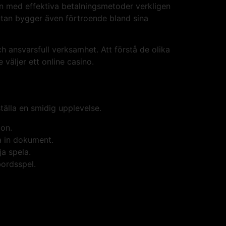
non med effektiva betalningsmetoder verkligen
 utan bygger även förtroende bland sina
h ansvarsfull verksamhet. Att förstå de olika
väljer ett online casino.
ställa en smidig upplevelse.
ion.
a in dokument.
ja spela.
bordsspel.