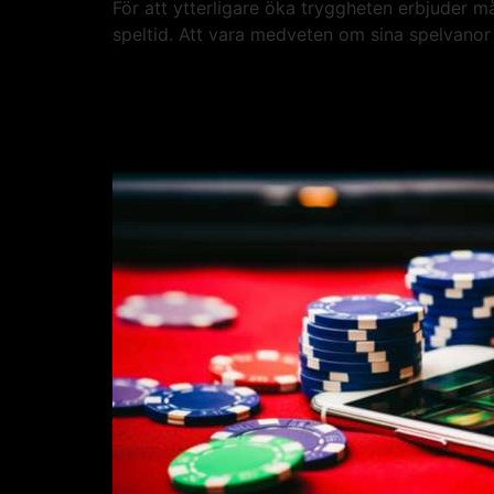
För att ytterligare öka tryggheten erbjuder m
speltid. Att vara medveten om sina spelvanor 