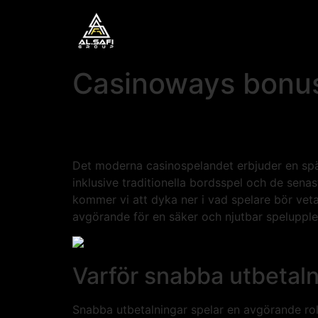
Casinoways bonusa
Det moderna casinospelandet erbjuder en spän
inklusive traditionella bordsspel och de senas
kommer vi att dyka ner i vad spelare bör v
avgörande för en säker och njutbar spelupple
Varför snabba utbetalni
Snabba utbetalningar spelar en avgörande roll 