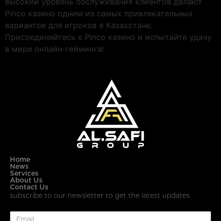
высокий уровень обслуживания клиентов делают
Pinco казино одним из самых привлекательных
вариантов для игроков в Казахстане.
Присоединяйтесь к Pinco казино и испытайте удачу
в мире онлайн-гейминга!
Home
News
Services
About Us
Contact Us
subscribe to our newsletter to get the latest updates
Email