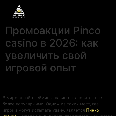
Промоакции Pinco
casino в 2026: как
увеличить свой
игровой опыт
В мире онлайн-гейминга казино становятся все
более популярными. Одним из таких мест, где
игроки могут испытать удачу, является
Пинко