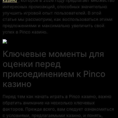
казино
, которое в 2026 году предлагает множество
интересных промоакций, способных значительно
улучшить игровой опыт пользователей. В этой
статье мы рассмотрим, как воспользоваться этими
предложениями и максимально увеличить свой
успех в Pinco казино.
Ключевые моменты для
оценки перед
присоединением к Pinco
казино
Перед тем как начать играть в Pinco казино, важно
обратить внимание на несколько ключевых
факторов. Прежде всего, вам следует ознакомиться
с условиями, предлагаемыми казино, и понять,