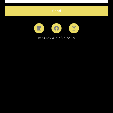
Send
© 2025 Al Safi Group